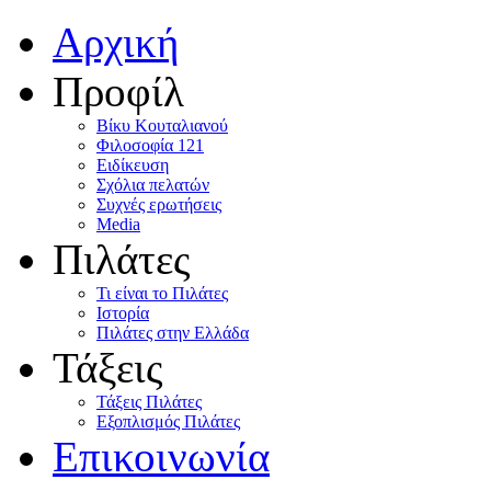
Αρχική
Προφίλ
Βίκυ Κουταλιανού
Φιλοσοφία 121
Ειδίκευση
Σχόλια πελατών
Συχνές ερωτήσεις
Media
Πιλάτες
Τι είναι το Πιλάτες
Ιστορία
Πιλάτες στην Ελλάδα
Τάξεις
Τάξεις Πιλάτες
Εξοπλισμός Πιλάτες
Επικοινωνία